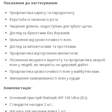
Показання до застосування:
Профілактика карієсу та пародонтиту.
Боротьба із запахом із рота.
Чищення ділянок, недоступних для зубної щітки.
Догляд за брекетами без йоржиків.
Звільнення від кровоточивості ясен.
Догляд за імплантатами та протезами.
Профілактика відторгнення імплантатів.
Посилення місцевого імунітету та профілактика хвороб
ясен у людей, які хворіють на цукровий діабет.
Профілактика кровоточивості ясен у майбутніх мам.
Зменшення захворюваності ясен у курців
Комплектація:
Основний пристрій Waterpik WP 100 Ultra (EU);
Стандартні насадки 2 шт.;
Насадка для чищення язика 1 шт.;