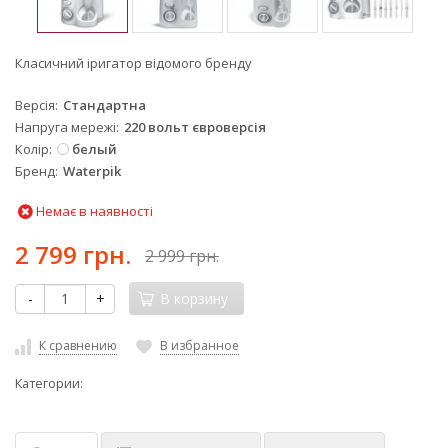
Класичний іригатор відомого бренду
Версія
Стандартна
Напруга мережі
220 вольт євроверсія
Колір
белый
Бренд
Waterpik
Немає в наявності
2 799 грн.
2 999 грн.
-
+
В корзину
К сравнению
В избранное
Категории: