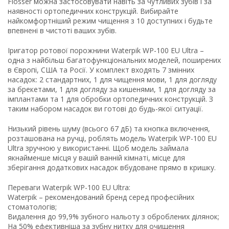
Flosser можна застосовувати навіть за чутливих зубів і за
наявності ортопедичних конструкцій. Вибирайте
найкомфортніший режим чищення з 10 доступних і будьте
впевнені в чистоті ваших зубів.
Іригатор ротової порожнини Waterpik WP-100 EU Ultra –
одна з найбільш багатофункціональних моделей, поширених
в Європі, США та Росії. У комплект входять 7 змінних
насадок: 2 стандартних, 1 для чищення мови, 1 для догляду
за брекетами, 1 для догляду за кишенями, 1 для догляду за
імплантами та 1 для обробки ортопедичних конструкцій. З
таким набором насадок ви готові до будь-якої ситуації.
Низький рівень шуму (всього 67 дБ) та кнопка включення,
розташована на ручці, роблять модель Waterpik WP-100 EU
Ultra зручною у використанні. Щоб модель займала
якнайменше місця у вашій ванній кімнаті, місце для
зберігання додаткових насадок вбудоване прямо в кришку.
Переваги Waterpik WP-100 EU Ultra:
Waterpik – рекомендований бренд серед професійних
стоматологів;
Видалення до 99,9% зубного нальоту з оброблених ділянок;
На 50% ефективніша за зубну нитку для очищення