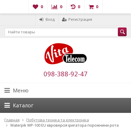
0
0
0
0
Вход
Регистрация
098-388-92-47
Меню
Каталог
Главная
Побутова техніка та електроніка
Waterpik WP-100 EU євроверсія іригатора порожнини рота