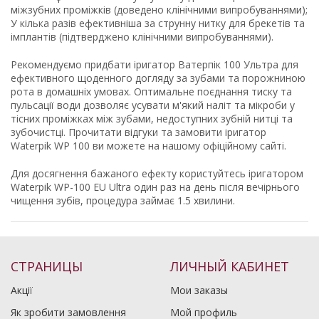
міжзубних проміжків (доведено клінічними випробуваннями);
У кілька разів ефективніша за струнну нитку для брекетів та
імплантів (підтверджено клінічними випробуваннями).
Рекомендуємо придбати іригатор Ватерпік 100 Ультра для
ефективного щоденного догляду за зубами та порожниною
рота в домашніх умовах. Оптимальне поєднання тиску та
пульсації води дозволяє усувати м'який наліт та мікроби у
тісних проміжках між зубами, недоступних зубній нитці та
зубочистці. Прочитати відгуки та замовити іригатор
Waterpik WP 100 ви можете на нашому офіційному сайті.
Для досягнення бажаного ефекту користуйтесь іригатором
Waterpik WP-100 EU Ultra один раз на день після вечірнього
чищення зубів, процедура займає 1.5 хвилини.
СТРАНИЦЫ
ЛИЧНЫЙ КАБИНЕТ
Акції
Мои заказы
Як зробити замовлення
Мой профиль