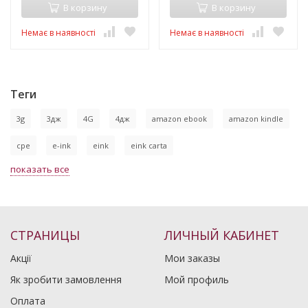
В корзину
В корзину
Немає в наявності
Немає в наявності
Теги
3g
3дж
4G
4дж
amazon ebook
amazon kindle
cpe
e-ink
eink
eink carta
показать все
СТРАНИЦЫ
ЛИЧНЫЙ КАБИНЕТ
Акції
Мои заказы
Як зробити замовлення
Мой профиль
Оплата