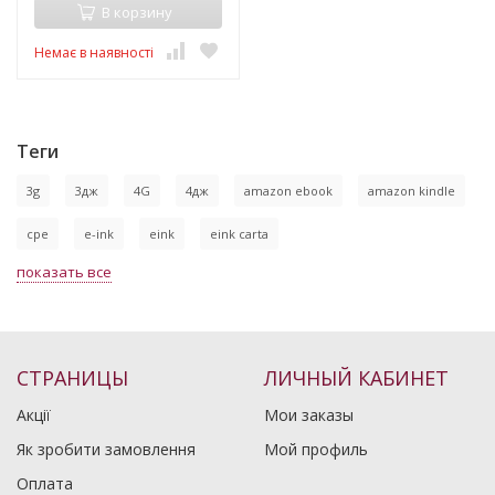
В корзину
Немає в наявності
Теги
3g
3дж
4G
4дж
amazon ebook
amazon kindle
cpe
e-ink
eink
eink carta
показать все
СТРАНИЦЫ
ЛИЧНЫЙ КАБИНЕТ
Акції
Мои заказы
Як зробити замовлення
Мой профиль
Оплата