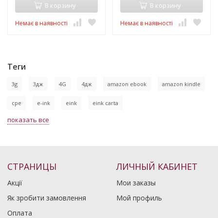
В корзину
В корзину
Немає в наявності
Немає в наявності
Теги
3g
3дж
4G
4дж
amazon ebook
amazon kindle
cpe
e-ink
eink
eink carta
показать все
СТРАНИЦЫ
ЛИЧНЫЙ КАБИНЕТ
Акції
Мои заказы
Як зробити замовлення
Мой профиль
Оплата