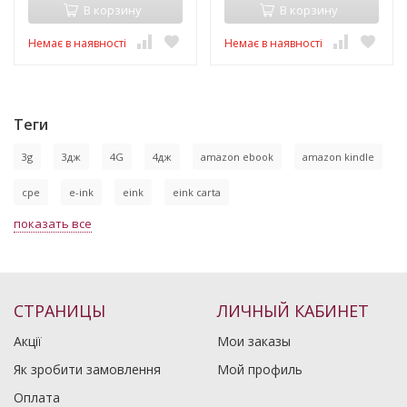
В корзину
В корзину
Немає в наявності
Немає в наявності
Теги
3g
3дж
4G
4дж
amazon ebook
amazon kindle
cpe
e-ink
eink
eink carta
показать все
СТРАНИЦЫ
ЛИЧНЫЙ КАБИНЕТ
Акції
Мои заказы
Як зробити замовлення
Мой профиль
Оплата