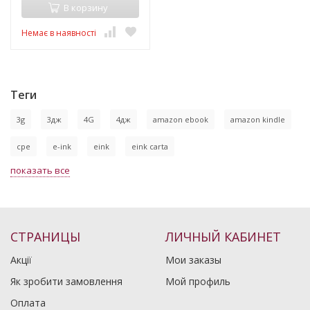
В корзину
Немає в наявності
Теги
3g
3дж
4G
4дж
amazon ebook
amazon kindle
cpe
e-ink
eink
eink carta
показать все
СТРАНИЦЫ
ЛИЧНЫЙ КАБИНЕТ
Акції
Мои заказы
Як зробити замовлення
Мой профиль
Оплата